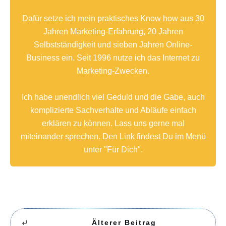
Dafür setze ich mein praktisches Know how aus 30
Jahren Marketing-Erfahrung, 20 Jahren
Selbstständigkeit und sieben Jahren Online-
Business ein. Seit 1996 nutze ich das Internet zu
Marketing-Zwecken.
Ich habe unendlich viel Geduld und die Gabe, auch
komplizierte Sachverhalte und Abläufe einfach
erklären zu können. Lass uns gerne mal
miteinander sprechen. Den Link findest Du im Menü
unter "Für Dich".
Älterer Beitrag