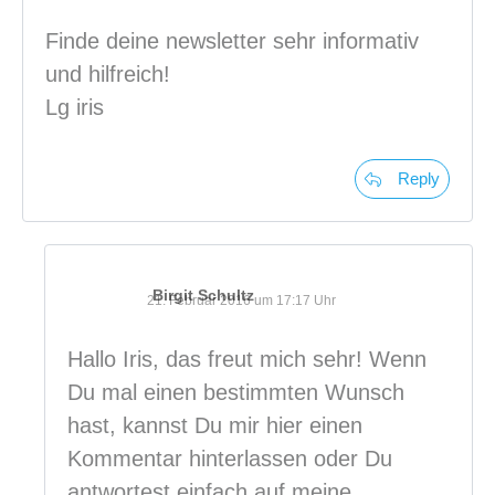
Finde deine newsletter sehr informativ
und hilfreich!
Lg iris
Reply
Birgit Schultz
21. Februar 2016 um 17:17 Uhr
Hallo Iris, das freut mich sehr! Wenn
Du mal einen bestimmten Wunsch
hast, kannst Du mir hier einen
Kommentar hinterlassen oder Du
antwortest einfach auf meine