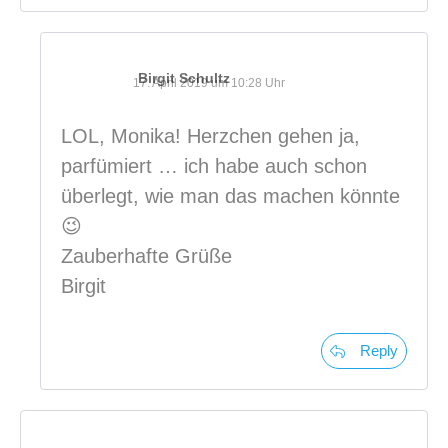
Birgit Schultz
17. April 2019 um 10:28 Uhr
LOL, Monika! Herzchen gehen ja,
parfümiert … ich habe auch schon
überlegt, wie man das machen könnte
😉
Zauberhafte Grüße
Birgit
Reply