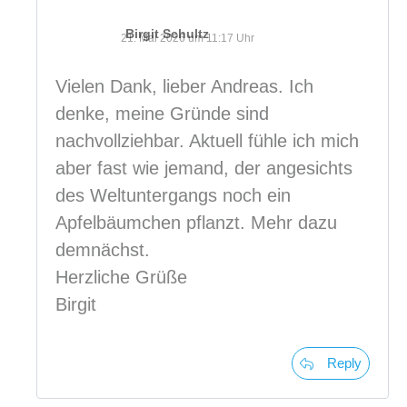
Birgit Schultz
21. Mai 2026 um 11:17 Uhr
Vielen Dank, lieber Andreas. Ich
denke, meine Gründe sind
nachvollziehbar. Aktuell fühle ich mich
aber fast wie jemand, der angesichts
des Weltuntergangs noch ein
Apfelbäumchen pflanzt. Mehr dazu
demnächst.
Herzliche Grüße
Birgit
Reply