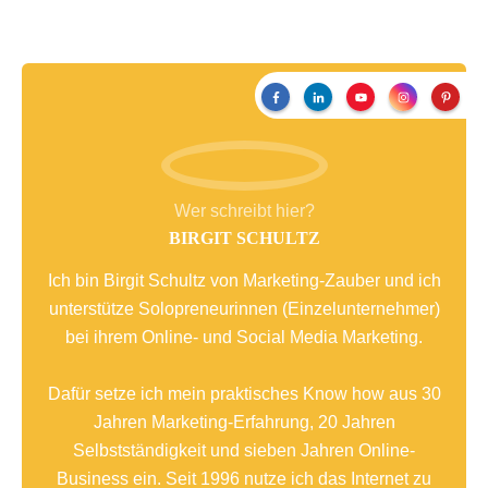
Wer schreibt hier?
BIRGIT SCHULTZ
Ich bin Birgit Schultz von Marketing-Zauber und ich
unterstütze Solopreneurinnen (Einzelunternehmer)
bei ihrem Online- und Social Media Marketing.
Dafür setze ich mein praktisches Know how aus 30
Jahren Marketing-Erfahrung, 20 Jahren
Selbstständigkeit und sieben Jahren Online-
Business ein. Seit 1996 nutze ich das Internet zu