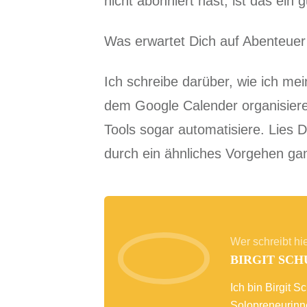
nicht abonniert hast, ist das ein
Was erwartet Dich auf Abenteue
Ich schreibe darüber, wie ich mei
dem Google Calender organisiere
Tools sogar automatisiere. Lies D
durch ein ähnliches Vorgehen gan
Wer schreibt hi
BIRGIT SCH
Ich bin Birgit 
Solopreneurinne