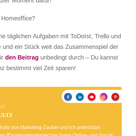
 guter Moment dafür!
r Homeoffice?
ne täglichen Aufgaben mit ToDoIst, Trello und
 und ein Stück weit das Zusammenspiel der
ir
den Beitrag
unbedingt durch – Du kannst
z bestimmt viel Zeit sparen!
er?
ULTZ
Schultz von Marketing-Zauber und ich unterstütze
n (Einzelunternehmer) bei ihrem Online- und Social