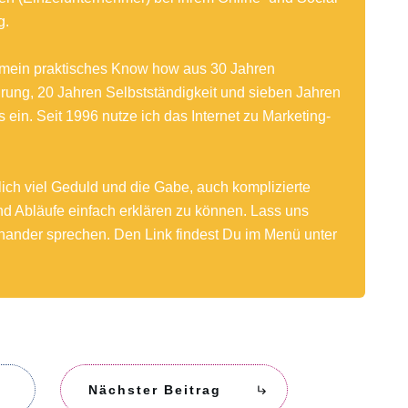
g.
h mein praktisches Know how aus 30 Jahren
rung, 20 Jahren Selbstständigkeit und sieben Jahren
 ein. Seit 1996 nutze ich das Internet zu Marketing-
ich viel Geduld und die Gabe, auch komplizierte
d Abläufe einfach erklären zu können. Lass uns
nander sprechen. Den Link findest Du im Menü unter
Nächster Beitrag