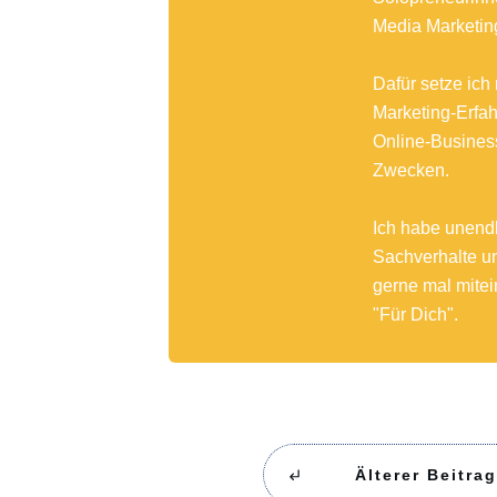
Media Marketin
Dafür setze ic
Marketing-Erfah
Online-Business
Zwecken.
Ich habe unendl
Sachverhalte un
gerne mal mitei
"Für Dich".
Älterer Beitrag