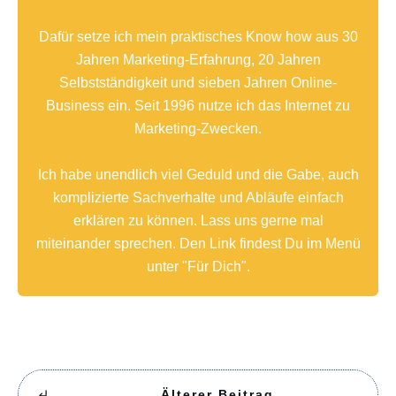
Dafür setze ich mein praktisches Know how aus 30
Jahren Marketing-Erfahrung, 20 Jahren
Selbstständigkeit und sieben Jahren Online-
Business ein. Seit 1996 nutze ich das Internet zu
Marketing-Zwecken.
Ich habe unendlich viel Geduld und die Gabe, auch
komplizierte Sachverhalte und Abläufe einfach
erklären zu können. Lass uns gerne mal
miteinander sprechen. Den Link findest Du im Menü
unter "Für Dich".
Älterer Beitrag